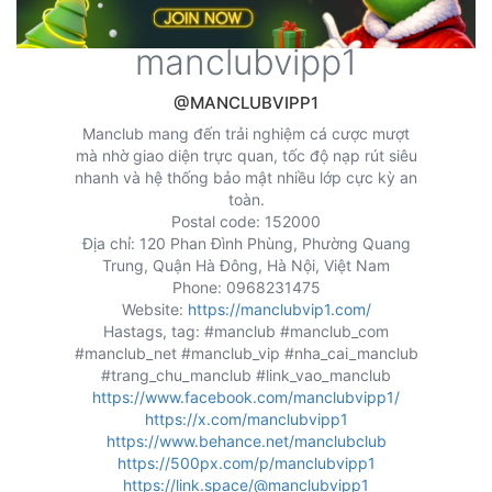
manclubvipp1
@MANCLUBVIPP1
Manclub mang đến trải nghiệm cá cược mượt
mà nhờ giao diện trực quan, tốc độ nạp rút siêu
nhanh và hệ thống bảo mật nhiều lớp cực kỳ an
toàn.
Postal code: 152000
Địa chỉ: 120 Phan Đình Phùng, Phường Quang
Trung, Quận Hà Đông, Hà Nội, Việt Nam
Phone: 0968231475
Website:
https://manclubvip1.com/
Hastags, tag: #manclub #manclub_com
#manclub_net #manclub_vip #nha_cai_manclub
#trang_chu_manclub #link_vao_manclub
https://www.facebook.com/manclubvipp1/
https://x.com/manclubvipp1
https://www.behance.net/manclubclub
https://500px.com/p/manclubvipp1
https://link.space/@manclubvipp1