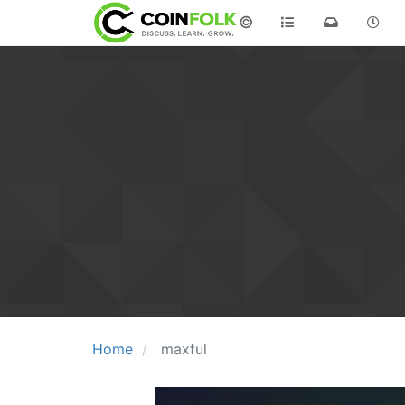
©
Home
maxful