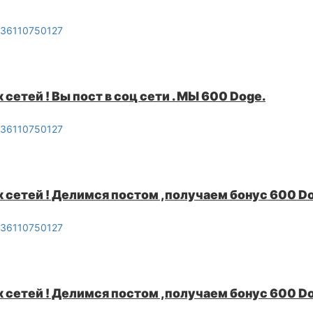
0036110750127
сетей ! Вы пост в соц сети . МЫ 600 Doge.
0036110750127
 сетей ! Делимся постом ,получаем бонус 600 Do
0036110750127
 сетей ! Делимся постом ,получаем бонус 600 Do