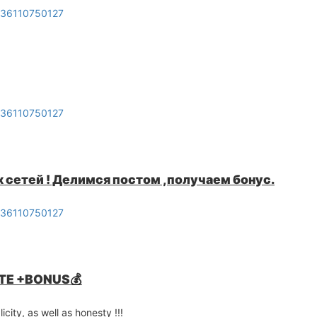
0036110750127
0036110750127
 сетей ! Делимся постом ,получаем бонус.
0036110750127
ATE +BONUS💰
icity, as well as honesty !!!