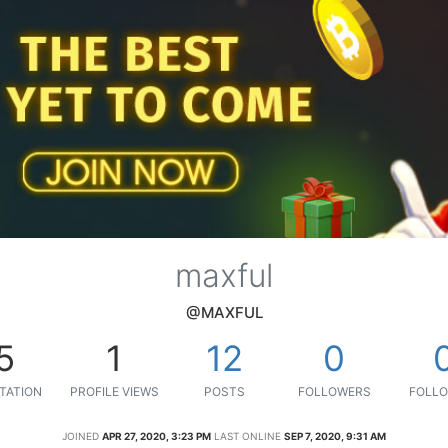
maxful
@MAXFUL
5
1
12
0
TATION
PROFILE VIEWS
POSTS
FOLLOWERS
FOLLO
JOINED
APR 27, 2020, 3:23 PM
LAST ONLINE
SEP 7, 2020, 9:31 AM