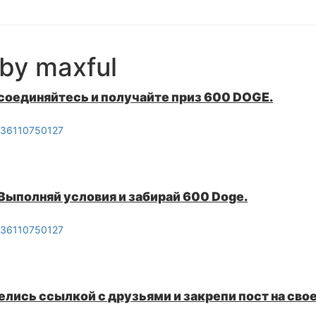
 by maxful
исоединяйтесь и получайте приз 600 DOGE.
0036110750127
 Выполняй условия и забирай 600 Doge.
0036110750127
делись ссылкой с друзьями и закрепи пост на сво