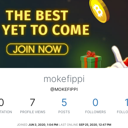
mokefippi
@MOKEFIPPI
0
7
5
0
TATION
PROFILE VIEWS
POSTS
FOLLOWERS
FOLLO
JOINED
JUN 3, 2020, 1:04 PM
LAST ONLINE
SEP 25, 2020, 12:47 PM