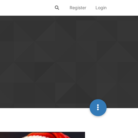
Register
Login