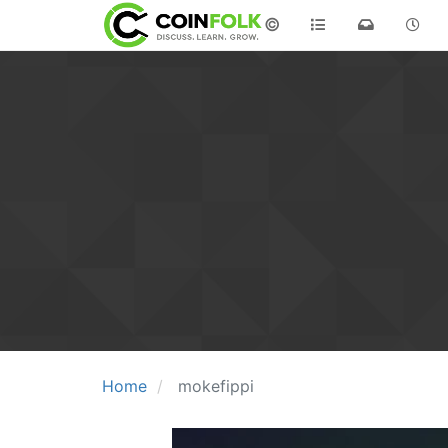
©
Home
mokefippi