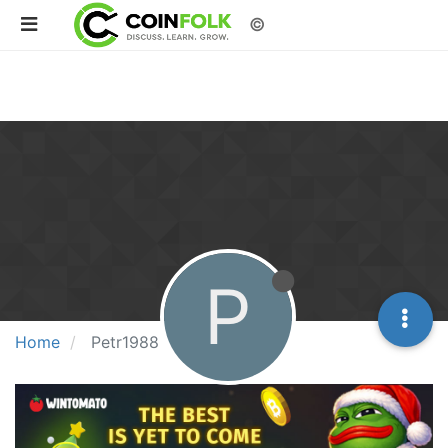
©
P
Home
Petr1988