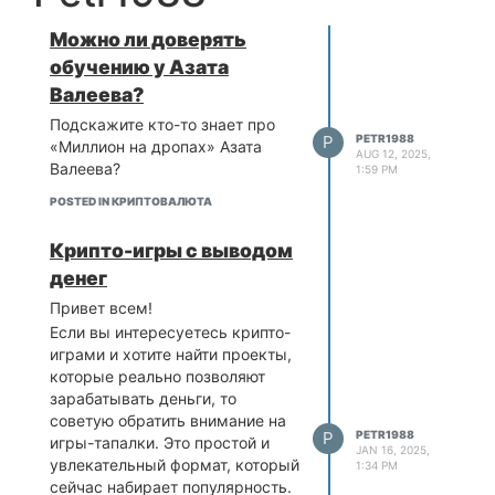
Можно ли доверять
обучению у Азата
Валеева?
Подскажите кто-то знает про
P
PETR1988
«Миллион на дропах» Азата
AUG 12, 2025,
Валеева?
1:59 PM
POSTED IN КРИПТОВАЛЮТА
Крипто-игры с выводом
денег
Привет всем!
Если вы интересуетесь крипто-
играми и хотите найти проекты,
которые реально позволяют
зарабатывать деньги, то
советую обратить внимание на
P
PETR1988
игры-тапалки. Это простой и
JAN 16, 2025,
увлекательный формат, который
1:34 PM
сейчас набирает популярность.