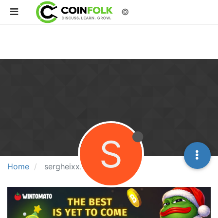
©
S
Home
sergheixxx