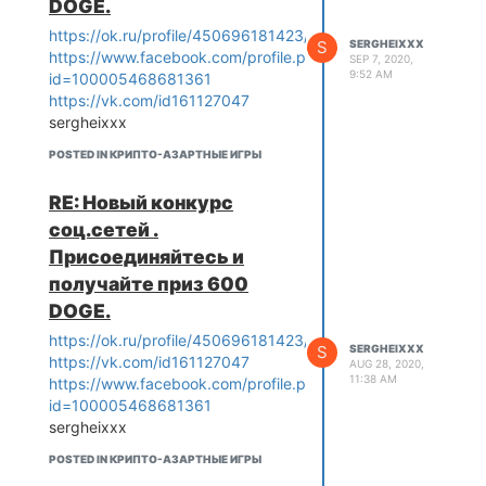
DOGE.
https://ok.ru/profile/450696181423/statuses
S
SERGHEIXXX
https://www.facebook.com/profile.php?
SEP 7, 2020,
9:52 AM
id=100005468681361
https://vk.com/id161127047
sergheixxx
POSTED IN КРИПТО-АЗАРТНЫЕ ИГРЫ
RE: Новый конкурс
соц.сетей .
Присоединяйтесь и
получайте приз 600
DOGE.
https://ok.ru/profile/450696181423/statuses
S
SERGHEIXXX
https://vk.com/id161127047
AUG 28, 2020,
11:38 AM
https://www.facebook.com/profile.php?
id=100005468681361
sergheixxx
POSTED IN КРИПТО-АЗАРТНЫЕ ИГРЫ