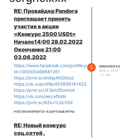
RE: Провайдер Pandora
приглашает принять
участие в акции
«Конкурс 2500 USDt»
Начало14:00 28.02.2022
Окончание 21:00
03.06.2022
https://www.facebook.com/profile.php?
S
SERGHEIXXX
MAR 2, 2022,
id=100005468681361
1:11 PM
https://prnt.sc/lm9jq46Shboz
https://ok.ru/profile/450696181423/statuses
https://prnt.sc/JF3blUfSmHzX
https://vk.com/serj.eftodii
https://prnt.sc/8Zkv1Lbc5DlI
POSTED IN КРИПТО-АЗАРТНЫЕ ИГРЫ
RE: Новый конкурс
соц.сетей .