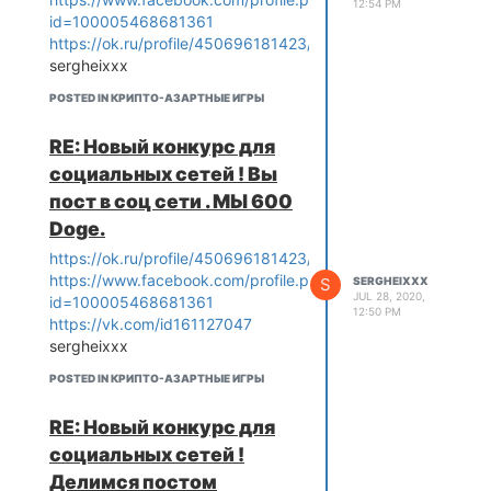
12:54 PM
id=100005468681361
https://ok.ru/profile/450696181423/statuses
sergheixxx
POSTED IN КРИПТО-АЗАРТНЫЕ ИГРЫ
RE: Новый конкурс для
социальных сетей ! Вы
пост в соц сети . МЫ 600
Doge.
https://ok.ru/profile/450696181423/statuses
https://www.facebook.com/profile.php?
S
SERGHEIXXX
JUL 28, 2020,
id=100005468681361
12:50 PM
https://vk.com/id161127047
sergheixxx
POSTED IN КРИПТО-АЗАРТНЫЕ ИГРЫ
RE: Новый конкурс для
социальных сетей !
Делимся постом