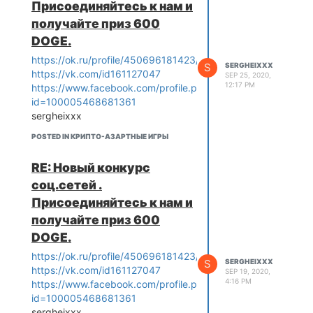
Присоединяйтесь к нам и
получайте приз 600
DOGE.
https://ok.ru/profile/450696181423/statuses
S
SERGHEIXXX
https://vk.com/id161127047
SEP 25, 2020,
12:17 PM
https://www.facebook.com/profile.php?
id=100005468681361
sergheixxx
POSTED IN КРИПТО-АЗАРТНЫЕ ИГРЫ
RE: Новый конкурс
соц.сетей .
Присоединяйтесь к нам и
получайте приз 600
DOGE.
https://ok.ru/profile/450696181423/statuses
S
SERGHEIXXX
https://vk.com/id161127047
SEP 19, 2020,
4:16 PM
https://www.facebook.com/profile.php?
id=100005468681361
sergheixxx