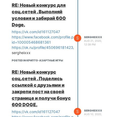
RE: Новый конкурс для
соц.сетей . Выполняй
условия и забирай 600
Doge.
https://vk.com/id161127047
https://www.facebook.com/profile.php?
S
SERGHEIXXX
AUG 21, 2020,
id=100005468681361
12:39 PM
https://ok.ru/profile/450696181423/statuses
sergheixxx
POSTED IN КРИПТО-АЗАРТНЫЕ ИГРЫ
RE: Новый конкурс
соц.сетей . Поделись
ссылкой с друзьями и
закрепи пост на своей
странице и получи бонус
600 DOGE.
S
SERGHEIXXX
https://vk.com/id161127047
AUG 10, 2020,
https://www.facebook.com/profile.php?