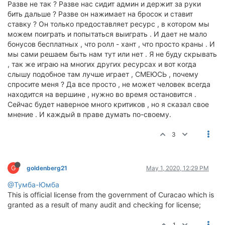
Разве не так ? Разве нас сидит админ и держит за руки
бить дальше ? Разве он нажимает на бросок и ставит
ставку ? Он только предоставляет ресурс , в котором мы
можем поиграть и попытаться выиграть . И дает не мало
бонусов бесплатных , что ролл - хант , что просто краны . И
мы сами решаем быть нам тут или нет . Я не буду скрывать
, так же играю на многих других ресурсах и вот когда
слышу подобное там лучше играет , СМЕЮСЬ , почему
спросите меня ? Да все просто , не может человек всегда
находится на вершине , нужно во время остановится .
Сейчас будет наверное много критиков , но я сказал свое
мнение . И каждый в праве думать по-своему.
3
G
goldenberg21
May 1, 2020, 12:29 PM
@Тумба-Юмба
This is official license from the government of Curacao which is
granted as a result of many audit and checking for license;
1