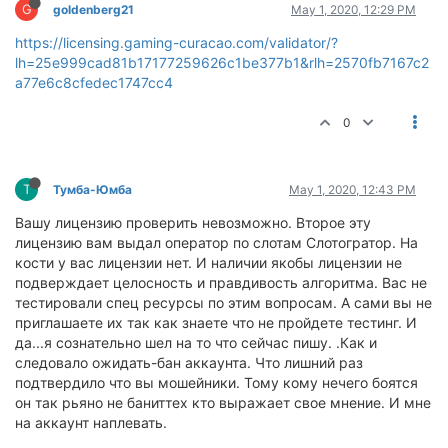
G
goldenberg21
May 1, 2020, 12:29 PM
https://licensing.gaming-curacao.com/validator/?
lh=25e999cad81b17177259626c1be377b1&rlh=2570fb7167c2
a77e6c8cfedec1747cc4
0
Т
Тумба-Юмба
May 1, 2020, 12:43 PM
Вашу лицензию проверить невозможно. Второе эту
лицензию вам выдал оператор по слотам Слотогратор. На
кости у вас лицензии нет. И наличии якобы лицензии не
подверждает целосность и правдивость алгоритма. Вас не
тестировали спец ресурсы по этим вопросам. А сами вы не
приглашаете их так как знаете что не пройдете тестинг. И
да...я сознательно шел на то что сейчас пишу. .Как и
следовало ожидать-бан аккаунта. Что лишний раз
подтвердило что вы мошейники. Тому кому нечего боятся
он так рьяно не баниттех кто выражает свое мнение. И мне
на аккаунт наплевать.