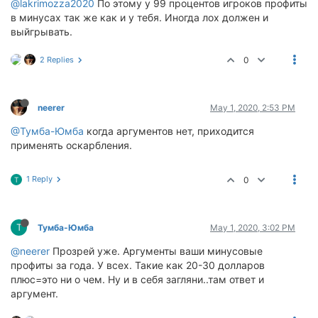
@lakrimozza2020
По этому у 99 процентов игроков профиты
в минусах так же как и у тебя. Иногда лох должен и
выйгрывать.
2 Replies
0
neerer
May 1, 2020, 2:53 PM
@Тумба-Юмба
когда аргументов нет, приходится
применять оскарбления.
1 Reply
0
Т
Т
Тумба-Юмба
May 1, 2020, 3:02 PM
@neerer
Прозрей уже. Аргументы ваши минусовые
профиты за года. У всех. Такие как 20-30 долларов
плюс=это ни о чем. Ну и в себя загляни..там ответ и
аргумент.