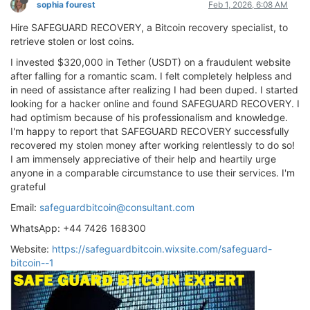
sophia fourest
Feb 1, 2026, 6:08 AM
Hire SAFEGUARD RECOVERY, a Bitcoin recovery specialist, to
retrieve stolen or lost coins.
I invested $320,000 in Tether (USDT) on a fraudulent website
after falling for a romantic scam. I felt completely helpless and
in need of assistance after realizing I had been duped. I started
looking for a hacker online and found SAFEGUARD RECOVERY. I
had optimism because of his professionalism and knowledge.
I'm happy to report that SAFEGUARD RECOVERY successfully
recovered my stolen money after working relentlessly to do so!
I am immensely appreciative of their help and heartily urge
anyone in a comparable circumstance to use their services. I'm
grateful
Email:
safeguardbitcoin@consultant.com
WhatsApp: +44 7426 168300
Website:
https://safeguardbitcoin.wixsite.com/safeguard-
bitcoin--1