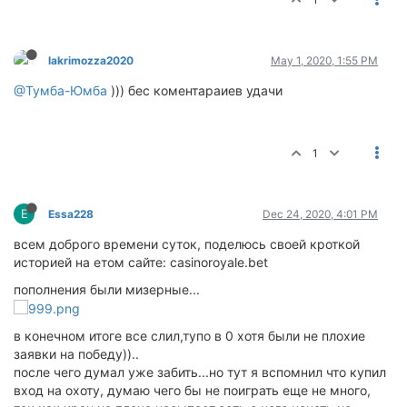
lakrimozza2020
May 1, 2020, 1:55 PM
@Тумба-Юмба
))) бес коментараиев удачи
1
E
Essa228
Dec 24, 2020, 4:01 PM
всем доброго времени суток, поделюсь своей кроткой
историей на етом сайте: casinoroyale.bet
пополнения были мизерные...
в конечном итоге все слил,тупо в 0 хотя были не плохие
заявки на победу))..
после чего думал уже забить...но тут я вспомнил что купил
вход на охоту, думаю чего бы не поиграть еще не много,