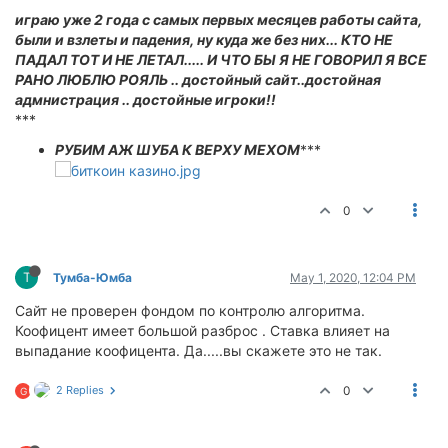
играю уже 2 года с самых первых месяцев работы сайта,
были и взлеты и падения, ну куда же без них... КТО НЕ
ПАДАЛ ТОТ И НЕ ЛЕТАЛ..... И ЧТО БЫ Я НЕ ГОВОРИЛ Я ВСЕ
РАНО ЛЮБЛЮ РОЯЛЬ .. достойный сайт..достойная
адмнистрация .. достойные игроки!!
***
РУБИМ АЖ ШУБА К ВЕРХУ МЕХОМ
***
0
Т
Тумба-Юмба
May 1, 2020, 12:04 PM
Сайт не проверен фондом по контролю алгоритма.
Коофицент имеет большой разброс . Ставка влияет на
выпадание коофицента. Да.....вы скажете это не так.
2 Replies
0
G