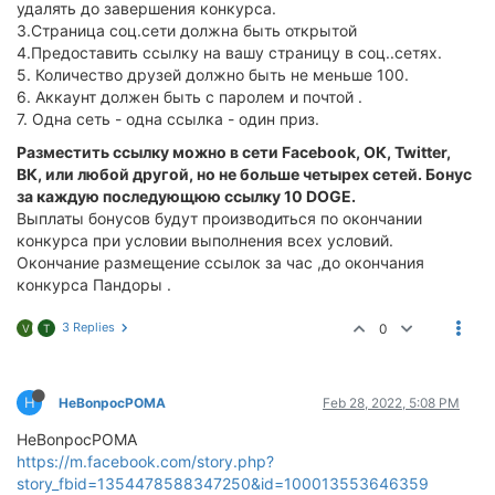
удалять до завершения конкурса.
3.Страница соц.сети должна быть открытой
4.Предоставить ссылку на вашу страницу в соц..сетях.
5. Количество друзей должно быть не меньше 100.
6. Аккаунт должен быть с паролем и почтой .
7. Одна сеть - одна ссылка - один приз.
Разместить ссылку можно в сети Facebook, ОК, Twitter,
ВК, или любой другой, но не больше четырех сетей. Бонус
за каждую последующюю ссылку 10 DOGE.
Выплаты бонусов будут производиться по окончании
конкурса при условии выполнения всех условий.
Окончание размещение ссылок за час ,до окончания
конкурса Пандоры .
3 Replies
0
V
T
H
HeBonpocPOMA
Feb 28, 2022, 5:08 PM
HeBonpocPOMA
https://m.facebook.com/story.php?
story_fbid=1354478588347250&id=100013553646359