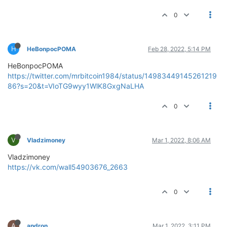
0
H
HeBonpocPOMA
Feb 28, 2022, 5:14 PM
HeBonpocPOMA
https://twitter.com/mrbitcoin1984/status/14983449145261219
86?s=20&t=VIoTG9wyy1WlK8GxgNaLHA
0
V
Vladzimoney
Mar 1, 2022, 8:06 AM
Vladzimoney
https://vk.com/wall54903676_2663
0
A
andron
Mar 1, 2022, 3:11 PM