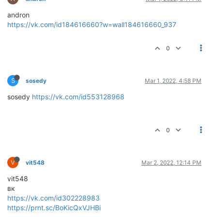
andron
https://vk.com/id184616660?w=wall184616660_937
0
S
sosedy
Mar 1, 2022, 4:58 PM
sosedy
https://vk.com/id553128968
0
V
vit548
Mar 2, 2022, 12:14 PM
vit548
вк
https://vk.com/id302228983
https://prnt.sc/BoKicQxVJHBi