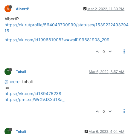
A
AlbertP
Mar 2, 2022, 11:39 PM
AlbertP
https://ok.ru/profile/564043700999/statuses/1539222493294
15
https://vk.com/id199681908?w=wall199681908_299
0
T
Tohali
Mar 6, 2022, 3:57 AM
@neerer
tohali
вк
https://vk.com/id189475238
https://prnt.sc/WrGVJ8Xd1Sa_
0
T
Tohali
Mar 6, 2022, 4:04 AM