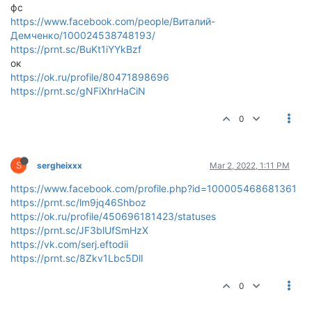
фс
https://www.facebook.com/people/Виталий-
Демченко/100024538748193/
https://prnt.sc/BuKt1iYYkBzf
ок
https://ok.ru/profile/80471898696
https://prnt.sc/gNFiXhrHaCiN
0
S
sergheixxx
Mar 2, 2022, 1:11 PM
https://www.facebook.com/profile.php?id=100005468681361
https://prnt.sc/lm9jq46Shboz
https://ok.ru/profile/450696181423/statuses
https://prnt.sc/JF3blUfSmHzX
https://vk.com/serj.eftodii
https://prnt.sc/8Zkv1Lbc5DlI
0