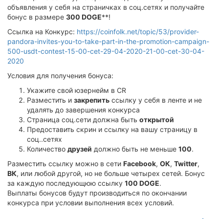
объявления у себя на страничках в соц.сетях и получайте
бонус в размере
300 DOGE
**!
Ссылка на Конкурс:
https://coinfolk.net/topic/53/provider-
pandora-invites-you-to-take-part-in-the-promotion-campaign-
500-usdt-contest-15-00-cet-29-04-2020-21-00-cet-30-04-
2020
Условия для получения бонуса:
Укажите свой юзернейм в CR
Разместить и
закрепить
ссылку у себя в ленте и не
удалять до завершения конкурса
Страница соц.сети должна быть
открытой
Предоставить скрин и ссылку на вашу страницу в
соц..сетях
Количество
друзей
должно быть не меньше
100
.
Разместить ссылку можно в сети
Facebook
,
ОК
,
Twitter
,
ВК
, или любой другой, но не больше четырех сетей. Бонус
за каждую последующюю ссылку
100 DOGE
.
Выплаты бонусов будут производиться по окончании
конкурса при условии выполнения всех условий.