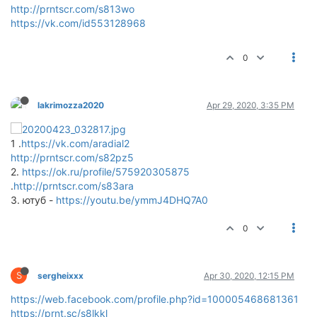
http://prntscr.com/s813wo
https://vk.com/id553128968
0
lakrimozza2020
Apr 29, 2020, 3:35 PM
1 .
https://vk.com/aradial2
http://prntscr.com/s82pz5
2.
https://ok.ru/profile/575920305875
.
http://prntscr.com/s83ara
3. ютуб -
https://youtu.be/ymmJ4DHQ7A0
0
S
sergheixxx
Apr 30, 2020, 12:15 PM
https://web.facebook.com/profile.php?id=100005468681361
https://prnt.sc/s8lkkl