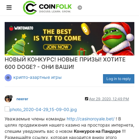
©
НОВЫЙ КОНКУРС! НОВЫЕ ПРИЗЫ! ХОТИТЕ
600 DOGE? - ОНИ ВАШИ!
крипто-азартные игры
Log in to reply
neerer
Apr 29, 2020, 12:49 PM
Уважаемые члены команды
http://casinoroyale.bet/
! В
целях продвижения нашего казино на просторах интернета,
спешим уведомить вас о новом
Конкурсе на Пандоре
!!!
Размещайте ссылку, которая находится внизу этого