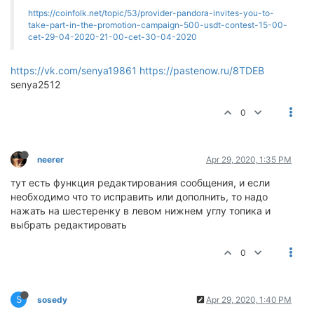
https://coinfolk.net/topic/53/provider-pandora-invites-you-to-
take-part-in-the-promotion-campaign-500-usdt-contest-15-00-
cet-29-04-2020-21-00-cet-30-04-2020
https://vk.com/senya19861
https://pastenow.ru/8TDEB
senya2512
0
neerer
Apr 29, 2020, 1:35 PM
тут есть функция редактирования сообщения, и если
необходимо что то исправить или дополнить, то надо
нажать на шестеренку в левом нижнем углу топика и
выбрать редактировать
0
S
sosedy
Apr 29, 2020, 1:40 PM