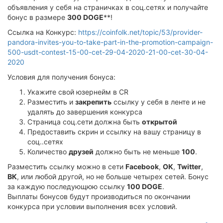
объявления у себя на страничках в соц.сетях и получайте
бонус в размере
300 DOGE
**!
Ссылка на Конкурс:
https://coinfolk.net/topic/53/provider-
pandora-invites-you-to-take-part-in-the-promotion-campaign-
500-usdt-contest-15-00-cet-29-04-2020-21-00-cet-30-04-
2020
Условия для получения бонуса:
Укажите свой юзернейм в CR
Разместить и
закрепить
ссылку у себя в ленте и не
удалять до завершения конкурса
Страница соц.сети должна быть
открытой
Предоставить скрин и ссылку на вашу страницу в
соц..сетях
Количество
друзей
должно быть не меньше
100
.
Разместить ссылку можно в сети
Facebook
,
ОК
,
Twitter
,
ВК
, или любой другой, но не больше четырех сетей. Бонус
за каждую последующюю ссылку
100 DOGE
.
Выплаты бонусов будут производиться по окончании
конкурса при условии выполнения всех условий.