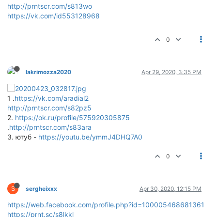
http://prntscr.com/s813wo
https://vk.com/id553128968
0
lakrimozza2020
Apr 29, 2020, 3:35 PM
1 .
https://vk.com/aradial2
http://prntscr.com/s82pz5
2.
https://ok.ru/profile/575920305875
.
http://prntscr.com/s83ara
3. ютуб -
https://youtu.be/ymmJ4DHQ7A0
0
S
sergheixxx
Apr 30, 2020, 12:15 PM
https://web.facebook.com/profile.php?id=100005468681361
https://prnt.sc/s8lkkl