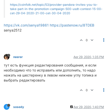
https://coinfolk.net/topic/53/provider-pandora-invites-you-to-
take-part-in-the-promotion-campaign-500-usdt-contest-15-00-
cet-29-04-2020-21-00-cet-30-04-2020
https://vk.com/senya19861
https://pastenow.ru/8TDEB
senya2512
0
neerer
Apr 29, 2020, 1:35 PM
тут есть функция редактирования сообщения, и если
необходимо что то исправить или дополнить, то надо
нажать на шестеренку в левом нижнем углу топика и
выбрать редактировать
0
S
sosedy
Apr 29, 2020, 1:40 PM