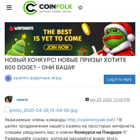
©
НОВЫЙ КОНКУРС! НОВЫЕ ПРИЗЫ! ХОТИТЕ
600 DOGE? - ОНИ ВАШИ!
крипто-азартные игры
Log in to reply
neerer
Apr 29, 2020, 12:49 PM
Уважаемые члены команды
http://casinoroyale.bet/
! В
целях продвижения нашего казино на просторах интернета,
спешим уведомить вас о новом
Конкурсе на Пандоре
!!!
Размещайте ссылку, которая находится внизу этого