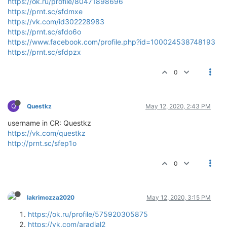
https://ok.ru/profile/80471898696
https://prnt.sc/sfdmxe
https://vk.com/id302228983
https://prnt.sc/sfdo6o
https://www.facebook.com/profile.php?id=100024538748193
https://prnt.sc/sfdpzx
0
Q
Questkz
May 12, 2020, 2:43 PM
username in CR: Questkz
https://vk.com/questkz
http://prnt.sc/sfep1o
0
lakrimozza2020
May 12, 2020, 3:15 PM
https://ok.ru/profile/575920305875
https://vk.com/aradial2