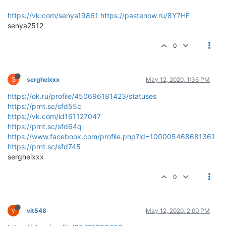
https://vk.com/senya19861
https://pastenow.ru/8Y7HF
senya2512
0
S
sergheixxx
May 12, 2020, 1:36 PM
https://ok.ru/profile/450696181423/statuses
https://prnt.sc/sfd55c
https://vk.com/id161127047
https://prnt.sc/sfd64q
https://www.facebook.com/profile.php?id=100005468681361
https://prnt.sc/sfd745
sergheixxx
0
V
vit548
May 12, 2020, 2:00 PM