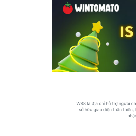
W88 là địa chỉ hỗ trợ người c
sở hữu giao diện thân thiện
nhận