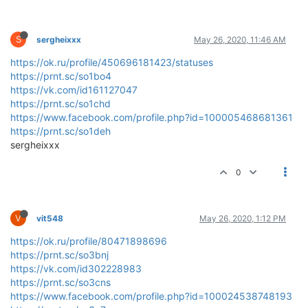
S
sergheixxx
May 26, 2020, 11:46 AM
https://ok.ru/profile/450696181423/statuses
https://prnt.sc/so1bo4
https://vk.com/id161127047
https://prnt.sc/so1chd
https://www.facebook.com/profile.php?id=100005468681361
https://prnt.sc/so1deh
sergheixxx
0
V
vit548
May 26, 2020, 1:12 PM
https://ok.ru/profile/80471898696
https://prnt.sc/so3bnj
https://vk.com/id302228983
https://prnt.sc/so3cns
https://www.facebook.com/profile.php?id=100024538748193