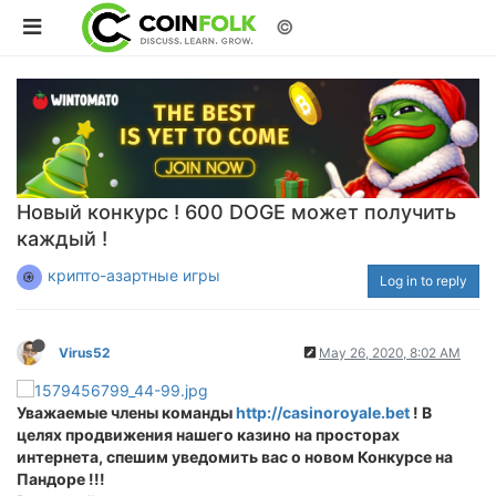
©
Новый конкурс ! 600 DOGE может получить
каждый !
крипто-азартные игры
Log in to reply
Virus52
May 26, 2020, 8:02 AM
Уважаемые члены команды
http://casinoroyale.bet
! В
целях продвижения нашего казино на просторах
интернета, спешим уведомить вас о новом Конкурсе на
Пандоре !!!