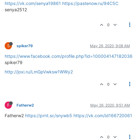
https://vk.com/senya19861
https://pastenow.ru/94C5C
senya2512
0
S
spiker79
May 26, 2020, 9:08 AM
https://www.facebook.com/profile.php?id=100004147182036
spiker79
http://joxi.ru/LmGpVwksw1WWy2
0
F
Fatherw2
May 26, 2020, 9:51 AM
Fatherw2
https://prnt.sc/snywb5
https://vk.com/id166720061
0