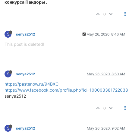
конкурса Пандоры .
0
S
senya2512
May 26, 2020, 8:46 AM
This post is deleted!
S
senya2512
May 26, 2020, 8:50 AM
https://pastenow.ru/94BXC
https://www.facebook.com/profile.php?id=100003381722038
senya2512
0
S
senya2512
May 26, 2020, 9:02 AM