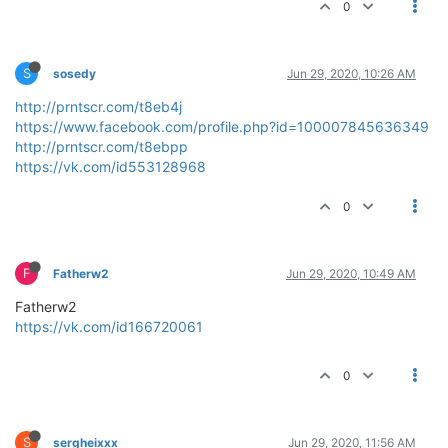
0
S
sosedy
Jun 29, 2020, 10:26 AM
http://prntscr.com/t8eb4j
https://www.facebook.com/profile.php?id=100007845636349
http://prntscr.com/t8ebpp
https://vk.com/id553128968
0
F
Fatherw2
Jun 29, 2020, 10:49 AM
Fatherw2
https://vk.com/id166720061
0
S
sergheixxx
Jun 29, 2020, 11:56 AM