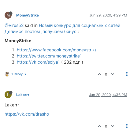
M
MoneyStrike
Jun 29, 2020, 4:29 PM
@Virus52
said in
Новый конкурс для социальных сетей !
Делимся постом ,получаем бонус.
:
MoneyStrike
https://www.facebook.com/moneystrik/
https://twitter.com/moneystrike1
https://vk.com/solya1
( 232 пдп )
1 Reply
0
L
Lakerrr
Jun 29, 2020, 4:36 PM
Lakerrr
https://vk.com/tirasho
0