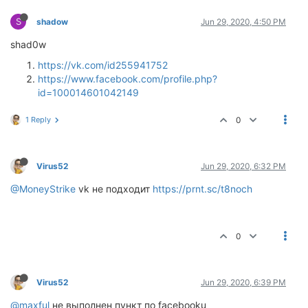
S
shadow
Jun 29, 2020, 4:50 PM
shad0w
https://vk.com/id255941752
https://www.facebook.com/profile.php?
id=100014601042149
1 Reply
0
Virus52
Jun 29, 2020, 6:32 PM
@MoneyStrike
vk не подходит
https://prnt.sc/t8noch
0
Virus52
Jun 29, 2020, 6:39 PM
@maxful
не выполнен пункт по facebooku