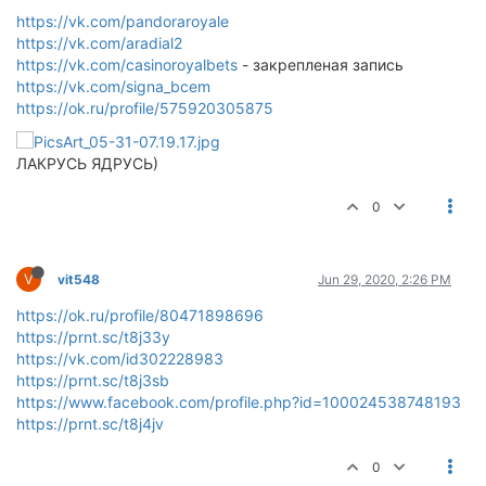
https://vk.com/pandoraroyale
https://vk.com/aradial2
https://vk.com/casinoroyalbets
- закрепленая запись
https://vk.com/signa_bcem
https://ok.ru/profile/575920305875
ЛАКРУСЬ ЯДРУСЬ)
0
V
vit548
Jun 29, 2020, 2:26 PM
https://ok.ru/profile/80471898696
https://prnt.sc/t8j33y
https://vk.com/id302228983
https://prnt.sc/t8j3sb
https://www.facebook.com/profile.php?id=100024538748193
https://prnt.sc/t8j4jv
0