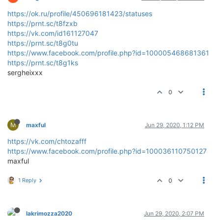
https://ok.ru/profile/450696181423/statuses
https://prnt.sc/t8fzxb
https://vk.com/id161127047
https://prnt.sc/t8g0tu
https://www.facebook.com/profile.php?id=100005468681361
https://prnt.sc/t8g1ks
sergheixxx
0
M
maxful
Jun 29, 2020, 1:12 PM
https://vk.com/chtozafff
https://www.facebook.com/profile.php?id=100036110750127
maxful
1 Reply
0
lakrimozza2020
Jun 29, 2020, 2:07 PM