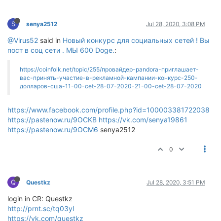
S
senya2512
Jul 28, 2020, 3:08 PM
@Virus52
said in
Новый конкурс для социальных сетей ! Вы
пост в соц сети . МЫ 600 Doge.
:
https://coinfolk.net/topic/255/провайдер-pandora-приглашает-
вас-принять-участие-в-рекламной-кампании-конкурс-250-
долларов-сша-11-00-cet-28-07-2020-21-00-cet-28-07-2020
https://www.facebook.com/profile.php?id=100003381722038
https://pastenow.ru/9OCKB
https://vk.com/senya19861
https://pastenow.ru/9OCM6
senya2512
0
Q
Questkz
Jul 28, 2020, 3:51 PM
login in CR: Questkz
http://prnt.sc/tq03yl
https://vk.com/questkz