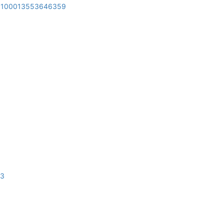
id=100013553646359
.3