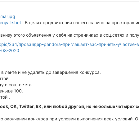
oroyale.bet
! В целях продвижения нашего казино на просторах и
внизу этого объявления у себя на страничках в соц.сетях и пол
et/topic/264/провайдер-pandora-приглашает-вас-принять-участи
0-08-2020
 в ленте и не удалять до завершения конкурса.
ытой
у в соц..сетях.
еньше 100.
той .
ook, ОК, Twitter, ВК, или любой другой, но не больше четыре
о окончании конкурса при условии выполнения всех условий. О