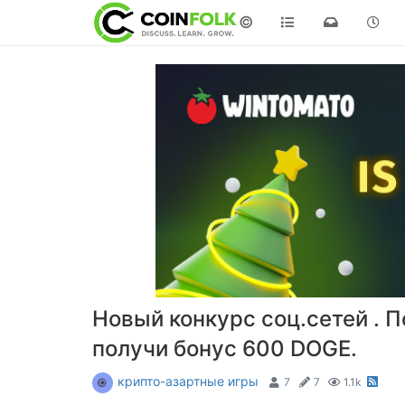
©
Новый конкурс соц.сетей . П
получи бонус 600 DOGE.
крипто-азартные игры
7
7
1.1k