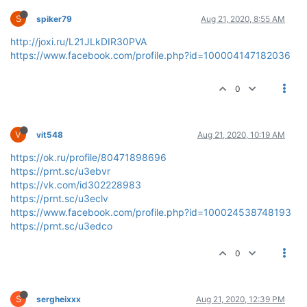
S
spiker79
Aug 21, 2020, 8:55 AM
http://joxi.ru/L21JLkDIR30PVA
https://www.facebook.com/profile.php?id=100004147182036
0
V
vit548
Aug 21, 2020, 10:19 AM
https://ok.ru/profile/80471898696
https://prnt.sc/u3ebvr
https://vk.com/id302228983
https://prnt.sc/u3eclv
https://www.facebook.com/profile.php?id=100024538748193
https://prnt.sc/u3edco
0
S
sergheixxx
Aug 21, 2020, 12:39 PM