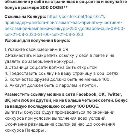
объявления у себя на страничках в соц.сетях и получайте
бонус в размере 300 DOGE!
**
Ссылка на Конкурс:
https://coinfolk.net/topic/271/
провайдер-pandora-приглашает-вас-принять-участие-в-
рекламной-кампании-конкурс-250-долларов-сша-09-00-
cet-21-08-2020-21-00-cet-21-08-2020
Условия для получения бонуса:
1.Укажите свой юзернейм в CR
2.Разместить и закрепить ссылку у себя в ленте и не
удалять до завершения конкурса.
3.Страница соц.сети должна быть открытой
4.Предоставить ссылку на вашу страницу в соц..сетях.
5. Количество друзей должно быть не меньше 100.
6. Аккаунт должен быть с паролем и почтой .
Разместить ссылку можно в сети Facebook, ОК, Twitter,
ВК, или любой другой, но не больше четырех сетей. Бонус
за каждую последующюю ссылку 100 DOGE.
Выплаты бонусов будут производиться по окончании
конкурса при условии выполнения всех условий.
Окончание размещение ссылок за час ,до окончания
конкурса Пандоры .