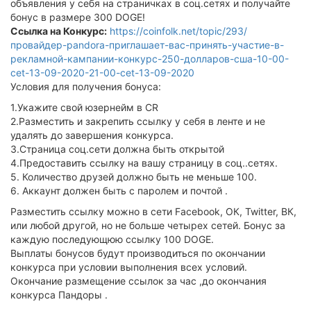
объявления у себя на страничках в соц.сетях и получайте
бонус в размере 300 DOGE!
Ссылка на Конкурс:
https://coinfolk.net/topic/293/
провайдер-pandora-приглашает-вас-принять-участие-в-
рекламной-кампании-конкурс-250-долларов-сша-10-00-
cet-13-09-2020-21-00-cet-13-09-2020
Условия для получения бонуса:
1.Укажите свой юзернейм в CR
2.Разместить и закрепить ссылку у себя в ленте и не
удалять до завершения конкурса.
3.Страница соц.сети должна быть открытой
4.Предоставить ссылку на вашу страницу в соц..сетях.
5. Количество друзей должно быть не меньше 100.
6. Аккаунт должен быть с паролем и почтой .
Разместить ссылку можно в сети Facebook, ОК, Twitter, ВК,
или любой другой, но не больше четырех сетей. Бонус за
каждую последующюю ссылку 100 DOGE.
Выплаты бонусов будут производиться по окончании
конкурса при условии выполнения всех условий.
Окончание размещение ссылок за час ,до окончания
конкурса Пандоры .