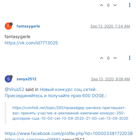
0
F
fantasygerle
Sep 13, 2020, 7:34 AM
fantasygerle
https://vk.com/id7713025
0
S
senya2512
Sep 13, 2020, 8:09 AM
@Virus52
said in
Новый конкурс соц.сетей .
Присоединяйтесь и получайте приз 600 DOGE.
:
https://coinfolk.net/topic/293/провайдер-pandora-приглашает-
вас-принять-участие-в-рекламной-кампании-конкурс-250-
долларов-сша-10-00-cet-13-09-2020-21-00-cet-13-09-2020
https://www.facebook.com/profile.php?id=100003381722038
https://vk.com/senya19861
senya2512