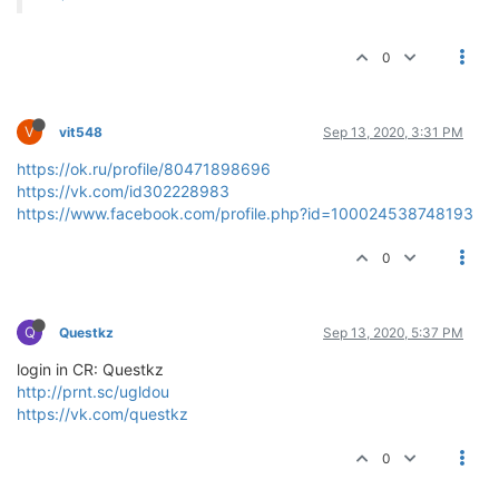
0
V
vit548
Sep 13, 2020, 3:31 PM
https://ok.ru/profile/80471898696
https://vk.com/id302228983
https://www.facebook.com/profile.php?id=100024538748193
0
Q
Questkz
Sep 13, 2020, 5:37 PM
login in CR: Questkz
http://prnt.sc/ugldou
https://vk.com/questkz
0