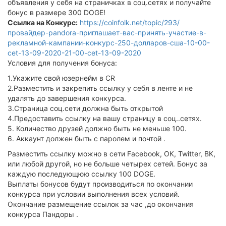
объявления у себя на страничках в соц.сетях и получайте
бонус в размере 300 DOGE!
Ссылка на Конкурс:
https://coinfolk.net/topic/293/
провайдер-pandora-приглашает-вас-принять-участие-в-
рекламной-кампании-конкурс-250-долларов-сша-10-00-
cet-13-09-2020-21-00-cet-13-09-2020
Условия для получения бонуса:
1.Укажите свой юзернейм в CR
2.Разместить и закрепить ссылку у себя в ленте и не
удалять до завершения конкурса.
3.Страница соц.сети должна быть открытой
4.Предоставить ссылку на вашу страницу в соц..сетях.
5. Количество друзей должно быть не меньше 100.
6. Аккаунт должен быть с паролем и почтой .
Разместить ссылку можно в сети Facebook, ОК, Twitter, ВК,
или любой другой, но не больше четырех сетей. Бонус за
каждую последующюю ссылку 100 DOGE.
Выплаты бонусов будут производиться по окончании
конкурса при условии выполнения всех условий.
Окончание размещение ссылок за час ,до окончания
конкурса Пандоры .