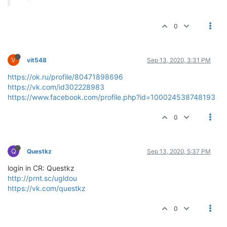
0
V
vit548
Sep 13, 2020, 3:31 PM
https://ok.ru/profile/80471898696
https://vk.com/id302228983
https://www.facebook.com/profile.php?id=100024538748193
0
Q
Questkz
Sep 13, 2020, 5:37 PM
login in CR: Questkz
http://prnt.sc/ugldou
https://vk.com/questkz
0