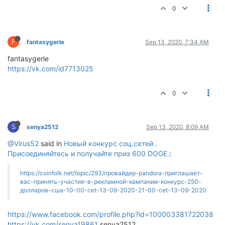
0
F
fantasygerle
Sep 13, 2020, 7:34 AM
fantasygerle
https://vk.com/id7713025
0
S
senya2512
Sep 13, 2020, 8:09 AM
@Virus52
said in
Новый конкурс соц.сетей .
Присоединяйтесь и получайте приз 600 DOGE.
:
https://coinfolk.net/topic/293/провайдер-pandora-приглашает-
вас-принять-участие-в-рекламной-кампании-конкурс-250-
долларов-сша-10-00-cet-13-09-2020-21-00-cet-13-09-2020
https://www.facebook.com/profile.php?id=100003381722038
https://vk.com/senya19861
senya2512