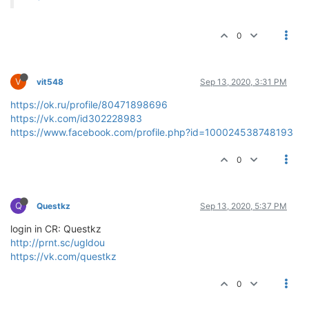
0
V
vit548
Sep 13, 2020, 3:31 PM
https://ok.ru/profile/80471898696
https://vk.com/id302228983
https://www.facebook.com/profile.php?id=100024538748193
0
Q
Questkz
Sep 13, 2020, 5:37 PM
login in CR: Questkz
http://prnt.sc/ugldou
https://vk.com/questkz
0