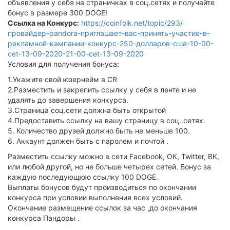
объявления у себя на страничках в соц.сетях и получайте
бонус в размере 300 DOGE!
Ссылка на Конкурс:
https://coinfolk.net/topic/293/
провайдер-pandora-приглашает-вас-принять-участие-в-
рекламной-кампании-конкурс-250-долларов-сша-10-00-
cet-13-09-2020-21-00-cet-13-09-2020
Условия для получения бонуса:
1.Укажите свой юзернейм в CR
2.Разместить и закрепить ссылку у себя в ленте и не
удалять до завершения конкурса.
3.Страница соц.сети должна быть открытой
4.Предоставить ссылку на вашу страницу в соц..сетях.
5. Количество друзей должно быть не меньше 100.
6. Аккаунт должен быть с паролем и почтой .
Разместить ссылку можно в сети Facebook, ОК, Twitter, ВК,
или любой другой, но не больше четырех сетей. Бонус за
каждую последующюю ссылку 100 DOGE.
Выплаты бонусов будут производиться по окончании
конкурса при условии выполнения всех условий.
Окончание размещение ссылок за час ,до окончания
конкурса Пандоры .