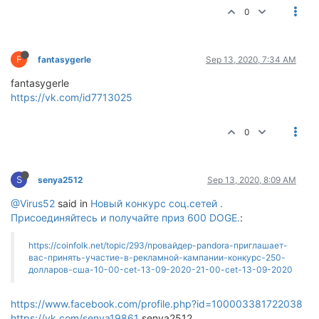
0
F
fantasygerle
Sep 13, 2020, 7:34 AM
fantasygerle
https://vk.com/id7713025
0
S
senya2512
Sep 13, 2020, 8:09 AM
@Virus52
said in
Новый конкурс соц.сетей .
Присоединяйтесь и получайте приз 600 DOGE.
:
https://coinfolk.net/topic/293/провайдер-pandora-приглашает-
вас-принять-участие-в-рекламной-кампании-конкурс-250-
долларов-сша-10-00-cet-13-09-2020-21-00-cet-13-09-2020
https://www.facebook.com/profile.php?id=100003381722038
https://vk.com/senya19861
senya2512