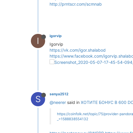
http://prntscr.com/scmnab
igorvip
I
Igorvip
https://vk.com/igor.shalabod
https://www.facebook.com/igorvip.shalab
senya2512
S
@neerer
said in
ХОТИТЕ БОНУС В 600 D
https://coinfolk.net/topic/75/provider-pa
_=1588838554132