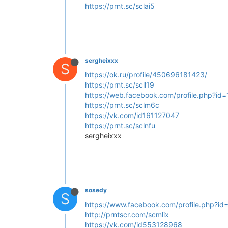
https://prnt.sc/sclai5
sergheixxx
S
https://ok.ru/profile/450696181423/
https://prnt.sc/scll19
https://web.facebook.com/profile.php?
https://prnt.sc/sclm6c
https://vk.com/id161127047
https://prnt.sc/sclnfu
sergheixxx
sosedy
S
https://www.facebook.com/profile.php?
http://prntscr.com/scmlix
https://vk.com/id553128968