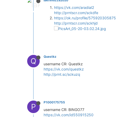
lakrimozza2020
https://vk.com/aradial2
http://prntscr.com/sckdfe
https://ok.ru/profile/575920305875
http://prntscr.com/sckhjd
Questkz
Q
username CR: Questkz
https://vk.com/questkz
http://prnt.sc/sckuzq
P1000175755
P
username CR: BINGO77
https://vk.com/id550915250