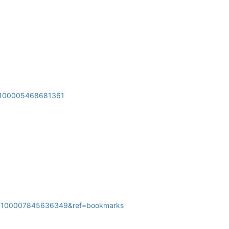
id=100005468681361
id=100007845636349&ref=bookmarks