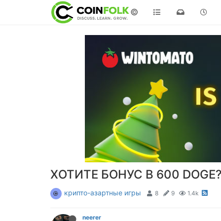
©
ХОТИТЕ БОНУС В 600 DOGE?
крипто-азартные игры
8
9
1.4k
neerer