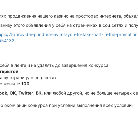
х продвижения нашего казино на просторах интернета, объявле
внизу этого объявления у себя на страничках в соц.сетях и пол
/topic/75/provider-pandora-invites-you-to-take-part-in-the-promot
554132
себя в ленте и не удалять до завершения конкурса
ткрытой
ашу страницу в соц..сетях
не меньше
100
.
ook
,
ОК
,
Twitter
,
ВК
, или любой другой, но не больше четырех
о окончании конкурса при условии выполнения всех условий.