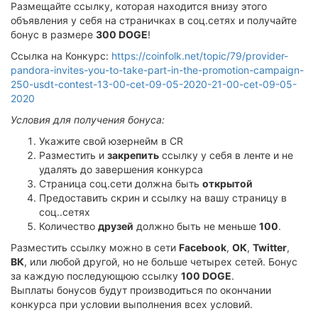
Размещайте ссылку, которая находится внизу этого
объявления у себя на страничках в соц.сетях и получайте
бонус в размере
300 DOGE
!
Ссылка на Конкурс:
https://coinfolk.net/topic/79/provider-
pandora-invites-you-to-take-part-in-the-promotion-campaign-
250-usdt-contest-13-00-cet-09-05-2020-21-00-cet-09-05-
2020
Условия для получения бонуса:
Укажите свой юзернейм в CR
Разместить и
закрепить
ссылку у себя в ленте и не
удалять до завершения конкурса
Страница соц.сети должна быть
открытой
Предоставить скрин и ссылку на вашу страницу в
соц..сетях
Количество
друзей
должно быть не меньше
100
.
Разместить ссылку можно в сети
Facebook
,
ОК
,
Twitter
,
ВК
, или любой другой, но не больше четырех сетей. Бонус
за каждую последующюю ссылку
100 DOGE
.
Выплаты бонусов будут производиться по окончании
конкурса при условии выполнения всех условий.