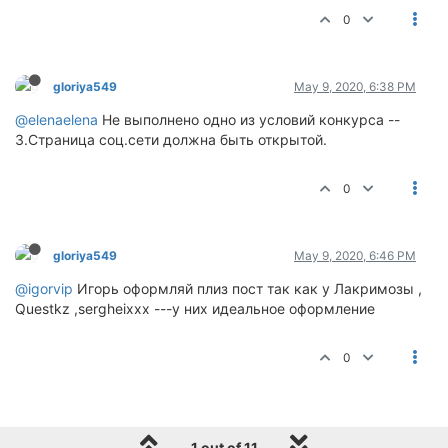
0
gloriya549
May 9, 2020, 6:38 PM
@elenaelena
Не выполнено одно из условий конкурса --
3.Страница соц.сети должна быть открытой.
0
gloriya549
May 9, 2020, 6:46 PM
@igorvip
Игорь оформляй плиз пост так как у Лакримозы ,
Questkz ,sergheixxx ---у них идеальное оформление
0
1 out of 11