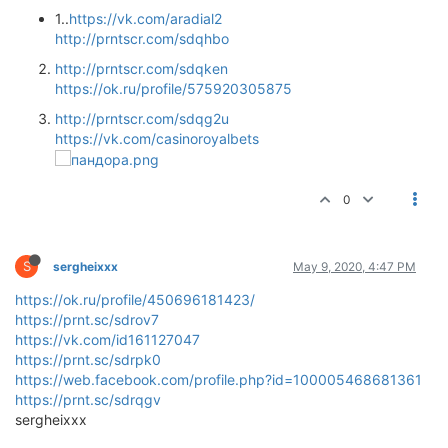
1..
https://vk.com/aradial2
http://prntscr.com/sdqhbo
http://prntscr.com/sdqken
https://ok.ru/profile/575920305875
http://prntscr.com/sdqg2u
https://vk.com/casinoroyalbets
0
S
sergheixxx
May 9, 2020, 4:47 PM
https://ok.ru/profile/450696181423/
https://prnt.sc/sdrov7
https://vk.com/id161127047
https://prnt.sc/sdrpk0
https://web.facebook.com/profile.php?id=100005468681361
https://prnt.sc/sdrqgv
sergheixxx