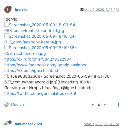
I
igorvip
May 9, 2020, 3:17 PM
Igorvip
https://ok.ru/profile/584279322904
https://www.facebook.com/igorvip.shalabod
https://vk.com/igor.shalabod
![0_1589038326667_Screenshot_2020-05-09-18-31-36-
627_com.twitter.android.jpg](Uploading 100%)
Посмотрите Игорь Шалабод (@igorshalabod):
https://twitter.com/igorshalabod?s=09
1 Reply
0
lakrimozza2020
May 9, 2020, 3:24 PM