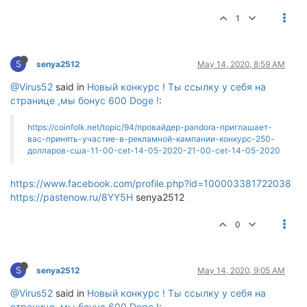
1
S
senya2512
May 14, 2020, 8:59 AM
@Virus52
said in
Новый конкурс ! Ты ссылку у себя на
странице ,мы бонус 600 Doge !
:
https://coinfolk.net/topic/94/провайдер-pandora-приглашает-
вас-принять-участие-в-рекламной-кампании-конкурс-250-
долларов-сша-11-00-cet-14-05-2020-21-00-cet-14-05-2020
https://www.facebook.com/profile.php?id=100003381722038
https://pastenow.ru/8YY5H
senya2512
0
S
senya2512
May 14, 2020, 9:05 AM
@Virus52
said in
Новый конкурс ! Ты ссылку у себя на
странице ,мы бонус 600 Doge !
: