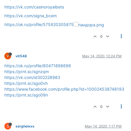
https://vk.com/casinoroyalbets
https://vk.com/signa_bcem
https://ok.ru/profile/575920305875
0
V
vit548
May 14, 2020, 12:24 PM
https://ok.ru/profile/80471898696
https://prnt.sc/sgnzqm
https://vk.com/id302228983
https://prnt.sc/sgo0vh
https://www.facebook.com/profile.php?id=100024538748193
https://prnt.sc/sgo09n
0
S
sergheixxx
May 14, 2020, 1:17 PM