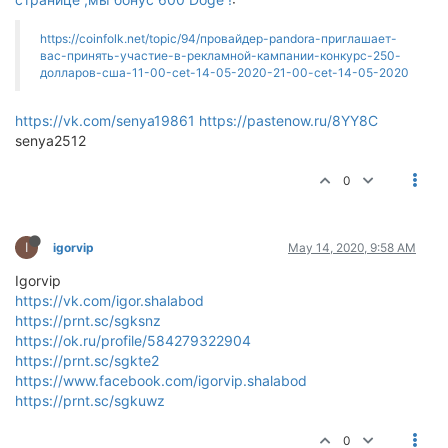
https://coinfolk.net/topic/94/провайдер-pandora-приглашает-
вас-принять-участие-в-рекламной-кампании-конкурс-250-
долларов-сша-11-00-cet-14-05-2020-21-00-cet-14-05-2020
https://vk.com/senya19861
https://pastenow.ru/8YY8C
senya2512
0
I
igorvip
May 14, 2020, 9:58 AM
Igorvip
https://vk.com/igor.shalabod
https://prnt.sc/sgksnz
https://ok.ru/profile/584279322904
https://prnt.sc/sgkte2
https://www.facebook.com/igorvip.shalabod
https://prnt.sc/sgkuwz
0