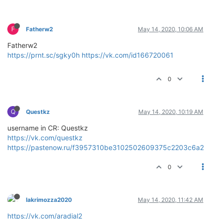
F
Fatherw2
May 14, 2020, 10:06 AM
Fatherw2
https://prnt.sc/sgky0h
https://vk.com/id166720061
0
Q
Questkz
May 14, 2020, 10:19 AM
username in CR: Questkz
https://vk.com/questkz
https://pastenow.ru/f3957310be3102502609375c2203c6a2
0
lakrimozza2020
May 14, 2020, 11:42 AM
https://vk.com/aradial2