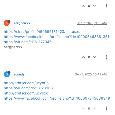
0
S
sergheixxx
Sep 7, 2020, 9:52 AM
https://ok.ru/profile/450696181423/statuses
https://www.facebook.com/profile.php?id=100005468681361
https://vk.com/id161127047
sergheixxx
0
S
sosedy
Sep 7, 2020, 10:48 AM
http://prntscr.com/ucyb0o
https://vk.com/id553128968
http://prntscr.com/ucybxo
https://www.facebook.com/profile.php?id=100007845636349
0