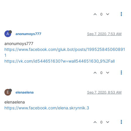
0
A
anonumoys777
Sep 7, 2020, 7:53 AM
anonumoys777
https://www.facebook.com/gluk.bot/posts/199525845060891
1
https://vk.com/id544651630?w=wall544651630_9%2Fall
0
E
elenaelena
Sep 7, 2020, 8:53 AM
elenaelena
https://www.facebook.com/elena.skrynnik.3
0