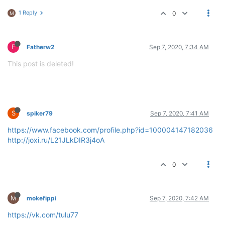
1 Reply
0
M
F
Fatherw2
Sep 7, 2020, 7:34 AM
This post is deleted!
S
spiker79
Sep 7, 2020, 7:41 AM
https://www.facebook.com/profile.php?id=100004147182036
http://joxi.ru/L21JLkDIR3j4oA
0
M
mokefippi
Sep 7, 2020, 7:42 AM
https://vk.com/tulu77