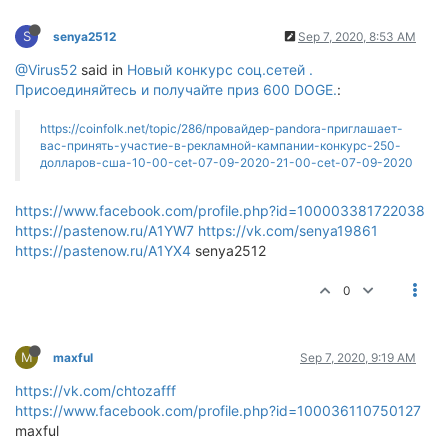
S
senya2512
Sep 7, 2020, 8:53 AM
@Virus52
said in
Новый конкурс соц.сетей .
Присоединяйтесь и получайте приз 600 DOGE.
:
https://coinfolk.net/topic/286/провайдер-pandora-приглашает-
вас-принять-участие-в-рекламной-кампании-конкурс-250-
долларов-сша-10-00-cet-07-09-2020-21-00-cet-07-09-2020
https://www.facebook.com/profile.php?id=100003381722038
https://pastenow.ru/A1YW7
https://vk.com/senya19861
https://pastenow.ru/A1YX4
senya2512
0
M
maxful
Sep 7, 2020, 9:19 AM
https://vk.com/chtozafff
https://www.facebook.com/profile.php?id=100036110750127
maxful